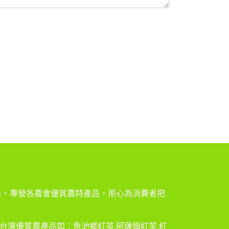
3年，專營各農會優質農特產品，用心為消費者把
台灣優質農產品如：魚池鄉紅茶,阿薩姆紅茶,紅